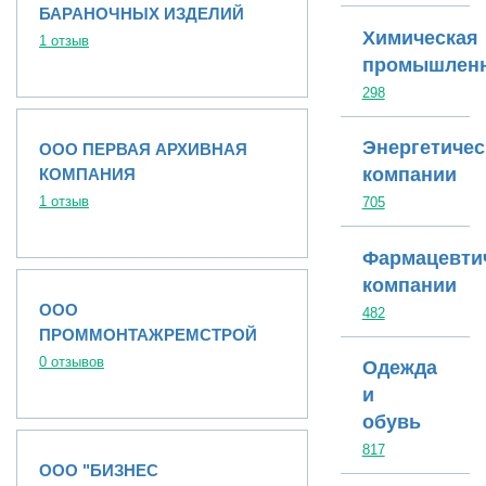
БАРАНОЧНЫХ ИЗДЕЛИЙ
Химическая
1 отзыв
промышленн
298
Энергетичес
ООО ПЕРВАЯ АРХИВНАЯ
компании
КОМПАНИЯ
1 отзыв
705
Фармацевти
компании
ООО
482
ПРОММОНТАЖРЕМСТРОЙ
0 отзывов
Одежда
и
обувь
817
ООО "БИЗНЕС