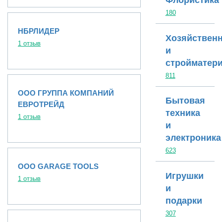
Флористика
180
НБРЛИДЕР
Хозяйствен
1 отзыв
и
стройматер
811
ООО ГРУППА КОМПАНИЙ
Бытовая
ЕВРОТРЕЙД
техника
1 отзыв
и
электроника
623
ООО GARAGE TOOLS
Игрушки
1 отзыв
и
подарки
307