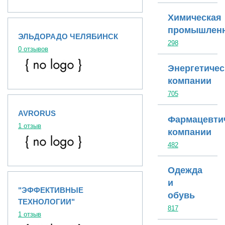
Химическая
промышленн
ЭЛЬДОРАДО ЧЕЛЯБИНСК
298
0 отзывов
Энергетичес
компании
705
AVRORUS
Фармацевти
1 отзыв
компании
482
Одежда
и
"ЭФФЕКТИВНЫЕ
обувь
ТЕХНОЛОГИИ"
817
1 отзыв