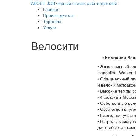
ABOUT JOB
черный список работодателей
Главная
Производители
Торговля
Услуги
Велосити
• Компания Вело
• Эксклюзивный пре
Hanseline, Westen 
• Официальный дис
и вело- и мотоаксе
• Высокие темпы р
• 4 салона в Моск
• Собственные вел
• Свой отдел внут
• Ежегодное участ
• Награды междун
дистрибьютор ком