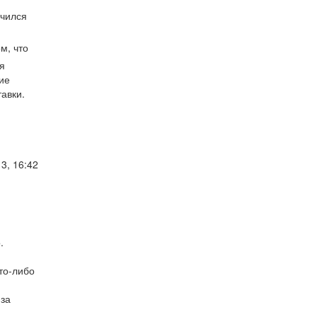
учился
м, что
я
ие
тавки.
3, 16:42
.
то-либо
 за