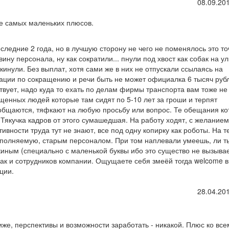
08.09.201
аже самых маленьких плюсов.
следние 2 года, но в лучшую сторону не чего не поменялось это то
ну персонала, ну как сократили... пнули под хвост как собак на ул
кинули. Без выплат, хотя сами же в них не отпускали ссылаясь на
сации по сокращению и речи быть не может официалка 6 тысяч руб
вует, надо куда то ехать по делам фирмы транспорта вам тоже не
ущенных людей которые там сидят по 5-10 лет за гроши и терпят
 общаются, тяфкают на любую просьбу или вопрос. Те обещания к
якучка кадров от этого сумашедшая. На работу ходят, с желанием
вности труда тут не знают, все под одну копирку как роботы. На те
полняемую, старым персоналом. При том наплевали умеешь, ли т
лкиным (специально с маленькой буквы ибо это существо не вызыва
как и сотрудников компании. Ощущаете себя змеёй тогда welcome в
ции.
28.04.201
же, перспективы и возможности заработать - никакой. Плюс ко все