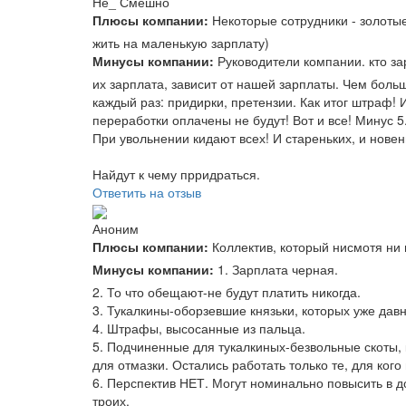
Не_ Смешно
Плюсы компании:
Некоторые сотрудники - золотые
жить на маленькую зарплату)
Минусы компании:
Руководители компании. кто зар
их зарплата, зависит от нашей зарплаты. Чем боль
каждый раз: придирки, претензии. Как итог штраф!
переработки оплачены не будут! Вот и все! Минус 5
При увольнении кидают всех! И стареньких, и новен
Найдут к чему прридраться.
Ответить на отзыв
Аноним
Плюсы компании:
Коллектив, который нисмотя ни 
Минусы компании:
1. Зарплата черная.
2. То что обещают-не будут платить никогда.
3. Тукалкины-оборзевшие князьки, которых уже дав
4. Штрафы, высосанные из пальца.
5. Подчиненные для тукалкиных-безвольные скоты, 
для отмазки. Остались работать только те, для кого
6. Перспектив НЕТ. Могут номинально повысить в до
троих.