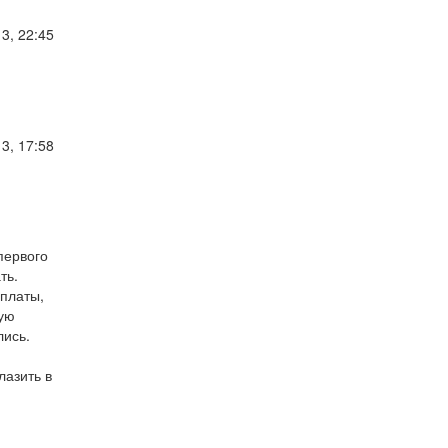
3, 22:45
3, 17:58
первого
ть.
рплаты,
ную
лись.
лазить в