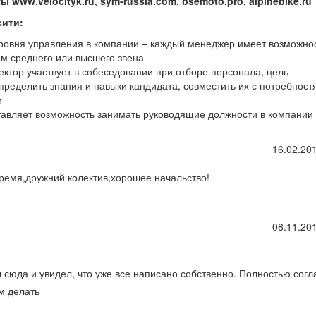
 www.velocityk.ru‚ sym-russia.com, bsemoto.pro, alpinebike.ru
сити:
уровня управления в компании – каждый менеджер имеет возможно
ем среднего или высшего звена
ектор участвует в собеседовании при отборе персонала, цель
пределить знания и навыки кандидата, совместить их с потребност
и
тавляет возможность занимать руководящие должности в компании
16.02.201
ремя,дружний колектив,хорошее начальство!
08.11.201
 сюда и увидел, что уже все написано собственно. Полностью согл
м делать