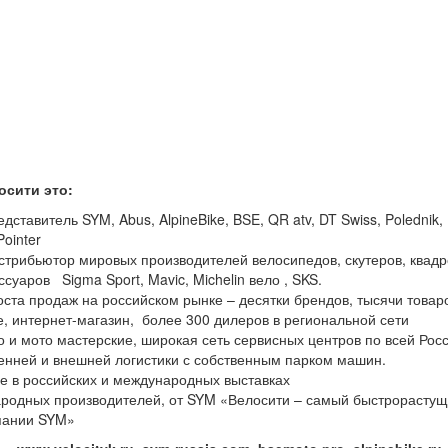
сити это:
дставитель SYM, Abus, AlpineBike, BSE, QR atv, DT Swiss, Polednik,
Pointer
трибьютор мировых производителей велосипедов, скутеров, квад
ссуаров Sigma Sport, Mavic, Michelin вело , SKS.
оста продаж на российском рынке – десятки брендов, тысячи товар
ве, интернет-магазин, более 300 дилеров в региональной сети
о и мото мастерские, широкая сеть сервисных центров по всей Рос
ренней и внешней логистики с собственным парком машин.
ие в российских и международных выставках
ародных производителей, от SYM «Велосити – самый быстрорасту
пании SYM»