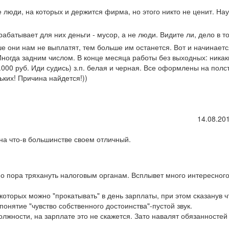
 люди, на которых и держится фирма, но этого никто не ценит. На
абатывает для них деньги - мусор, а не люди. Видите ли, дело в то
ше они нам не выплатят, тем больше им останется. Вот и начинаетс
 Иногда задним числом. В конце месяца работы без выходных: никак
.000 руб. Иди судись) з.п. белая и черная. Все оформлены на полс
ьких! Причина найдется!))
14.08.201
на что-в большинстве своем отличный.
но пора тряхануть налоговым органам. Всплывет много интересного
которых можно "прокатывать" в день зарплаты, при этом сказанув ч
 понятие "чувство собственного достоинства"-пустой звук.
лжности, на зарплате это не скажется. Зато навалят обязанностей