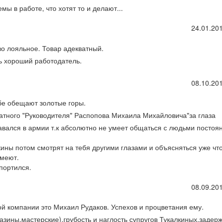
ы в работе, что хотят то и делают...
24.01.201
о лояльное. Товар адекватный.
ь хороший работодатель.
08.10.201
бе обещают золотые горы.
тного "Руководителя" Распопова Михаила Михайловича"за глаза
вался в армии т.к абсолютно не умеет общаться с людьми постоя
ины потом смотрят на тебя другими глазами и объясняться уже что
умеют.
портился.
08.09.201
й компании это Михаил Рудаков. Успехов и процветания ему.
зины,мастерские),грубость и наглость супругов Тукалкиных,задер