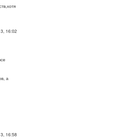
ств,хотя
3, 16:02
все
в, а
3, 16:58