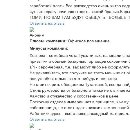
заработной платы.Все руководство очень хитро веде
чуть что сразу начинают гноить всякой бранью.Карь
ТОМУ,ЧТО ВАМ ТАМ БУДУТ ОБЕЩАТЬ - БОЛЬШЕ 
Ответить на отзыв
Аноним
Плюсы компании:
Офисное помещение
Минусы компании:
Хозяева - семейная чета Тукалкиных, начинали с п
привычки и обычаи базарных торговцев сохранили 
з/п - серо-черная, т.е. вас могут либо не оформлят
Не удивляйтесь, что получите на треть меньше от 
они уж обязательно за что-нибудь и появятся
Не стоит верить обещаниям Тукалкиной, всегда най
Стиль руководства от базарного также не отличаетс
Хамство и стукачество у собственников в цене.
Поскольку отделав империи нет в принципе, к чему
собственница, не стоит ждать никаких компенсаций 
Работники здесь - всего лишь расходный материал.
Ответить на отзыв