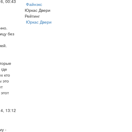
6, 00:43
Файнэкс
Юркас Двери
Рейтинг
Юркас Двери
чно.
ицу без
лей.
оторые
 где
х кто
ы это
ет
 этот
4, 13:12
му -