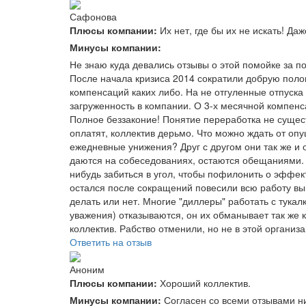
Сафонова
Плюсы компании:
Их нет, где бы их не искать! Д
Минусы компании:
Не знаю куда девались отзывы о этой помойке за по
После начала кризиса 2014 сократили добрую полови
компенсаций каких либо. На не отгуленные отпуска 
загруженность в компании. О 3-х месячной компен
Полное беззаконие! Понятие переработка не сущест
оплатят, коллектив дерьмо. Что можно ждать от оп
ежедневные унижения? Друг с другом они так же и
даются на собеседованиях, остаются обещаниями. Т
нибудь забиться в угол, чтобы пофилонить о эффекти
остался после сокращений повесили всю работу вы
делать или нет. Многие "диллеры" работать с тука
уважения) отказываются, он их обманывает так же 
коллектив. Рабство отменили, но не в этой организа
Ответить на отзыв
Аноним
Плюсы компании:
Хороший коллектив.
Минусы компании:
Согласен со всеми отзывами ни