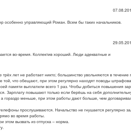
07.08.201
пер особенно управляющий Роман. Всем бы таких начальников.
29.05.201
вается во-время. Коллектив хороший. Люди адекватные и
е трёх лет не работает никто; большинство увольняются в течение 
ше той, что обещают, при этом регулярно находят поводы штрафова
оей памяти выплатили всего 1 раз. Чтобы добиться повышения за
ться. Зарплату повышают только если берёшь на себя дополнитель
, а гораздо меньше, при этом работы дают больше, чем договарива
телефоны прослушиваются. Начальство не гнушается регулярно за
рямо во время работы.
и этом вызвать из отпуска – норма.
у.