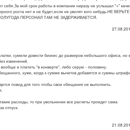
т себя.За мой срок работы в компании ниразу не услышал "+" каче
ерного роста нет и не будет,если не уволят кого нибудь.НЕ ВЕРЬТЕ
ПОЛУГОДА ПЕРСОНАЛ ТАМ НЕ ЗАДЕРЖИВАЕТСЯ.
27.08.201
алатки, сумели довести бизнес до размеров небольшого офиса, но 
без изменений.
ь вообще и платить "в конверте", либо серую - половину.
обещанного, хуже, когда к сумме вычетов добавятся и суммы штрафо
дется повод для того чтобы свои обещания не выполнить.
я.
 такие расходы, то при увольнении все расчеты проедет сама
за отпуск.
21.08.201