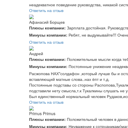
неадекватное поведение руководства, никакой систем
Ответить на отзыв
Афанасий Борщев
Плюсы компании:
Зарплата достойная. Руководств
Минусы компании:
Ребят, не выдумывайте!!! Очен
Ответить на отзыв
Андрей
Плюсы компании:
Положительные мысли когда те
Минусы компании:
Постоянные унижение неадеква
Расжопова НАХ"солдафон ,который лучше бы и оста
вставляющий матные слова..нах ёпт и т.д.
Постоянные подставы со стороны Распопова,Тукалк
подставили нету смысла,т.к Тукалкины слушать не 
Был единственный нормальный человек Рудаков,ис
Ответить на отзыв
Primus Primus
Плюсы компании:
Положительный человек в данно
Минусы компании:
Неуважение к сотрудникам(мага