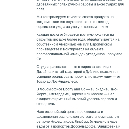
деревянных полах ручной работы и аксессуарах для
пола.
Мы контролируем качество своего продукта на
каждом этапе его «путешествия»: от леса до
сервисного ухода за уже уложенным полом.
Каждая доска отбирается вручную, сушится на
открытом воздухе более года, обрабатывается на
собственном Американском или Европейском
производстве и монтируется на объекте
профессиональной командой укладчиков Ebony and
Co.
Студии, расположенные в мировых столицах
Дизайна, и штаб-квартирой в Дублине позволяют
успешно реализовать проекты по всему миру — от
Токио до Лос-Анджелеса.
В любом офисе Ebony and Co — в Лондоне, Нью-
Йорке, Амстердаме, Париже или Москве — Вас
ожидает фирменный высокий уровень сервиса и
экспертизы.
Наш европейский центр производства и
вдохновения расположен в стратегически важном
регионе Нидерландов, Лимбург, буквально в часе
езды от аэропортов Дюссельдорфа, Эйндховена и